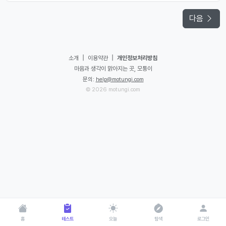
다음
|
|
소개
이용약관
개인정보처리방침
마음과 생각이 맑아지는 곳, 모퉁이
문의:
help@motungi.com
© 2026 motungi.com
홈
테스트
오늘
탐색
로그인