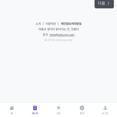
다음
|
|
소개
이용약관
개인정보처리방침
마음과 생각이 맑아지는 곳, 모퉁이
문의:
help@motungi.com
© 2026 motungi.com
홈
테스트
오늘
탐색
로그인