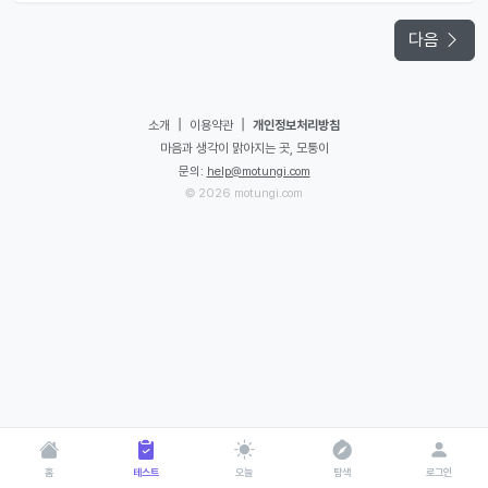
다음
|
|
소개
이용약관
개인정보처리방침
마음과 생각이 맑아지는 곳, 모퉁이
문의:
help@motungi.com
© 2026 motungi.com
홈
테스트
오늘
탐색
로그인