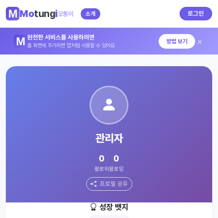
Mo
tung
i
로그인
모퉁이
소개
완전한 서비스를 사용하려면
×
방법 보기
홈 화면에 추가하면 앱처럼 사용할 수 있어요
관리자
0
0
팔로워
팔로잉
프로필 공유
성장 뱃지