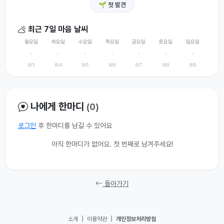
🌱 첫 발견
최근 7일 마음 날씨
월요일
화요일
수요일
목요일
금요일
토요일
일요일
·
·
·
·
·
·
·
8/3
8/4
8/5
8/6
8/7
8/8
8/9
나에게 한마디
(0)
로그인
후 한마디를 남길 수 있어요
아직 한마디가 없어요. 첫 번째로 남겨주세요!
돌아가기
|
|
소개
이용약관
개인정보처리방침