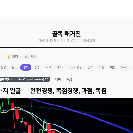
골목 매거진
감정 에세이부터 시야를 넓혀주는 칼럼까지
💡 생각
📖 연재
성장
심리
경제
산업
사고
에세이
자기성찰
관계
직장
마음
역사
업구조(Industrial Organization) #3
#경제
#산업
가지 얼굴 — 완전경쟁, 독점경쟁, 과점, 독점