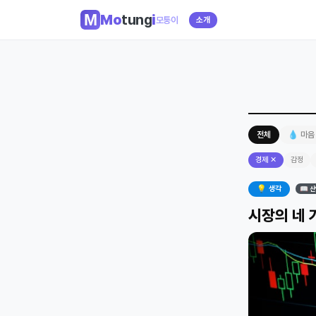
Mo
tung
i
모퉁이
소개
전체
💧 마음
경제 ✕
감정
💡 생각
📖 산
시장의 네 