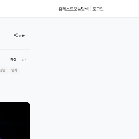
|
홈
테스트
오늘
탐색
로그인
공유
최신
인기
경영
영화