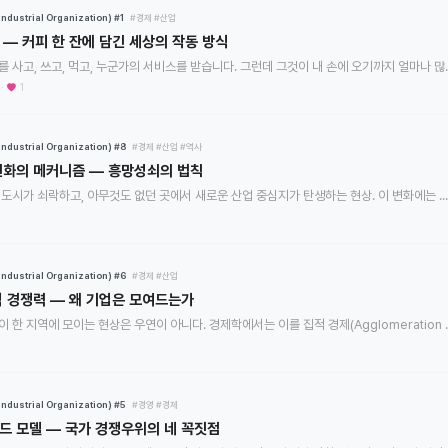
dustrial Organization) #1
#경제
#산업
— 커피 한 잔에 담긴 세상의 작동 방식
우리는 매일 무언가를 사고, 쓰고, 먹고, 누군가의 서비스를 받습니
 ·
1
dustrial Organization) #8
#경제
#산업
#역사
변화의 메커니즘 — 흥망성쇠의 법칙
한때 번영했던 산업 도시가 쇠락하고, 아무것도 없던 곳에서 새로운 산업 중심지가 탄생하는 현상. 이 변화에는 일정한 패턴과 메커니즘이 존재한다. 산업 클러스터의 생애주
dustrial Organization) #6
#경제
#산업
역 경쟁력 — 왜 기업은 모여드는가
같은 업종의 기업들이 한 지역에 모이는 현상은 우연이 아니다. 경제학
dustrial Organization) #5
#경영
#경제
드 모델 — 국가 경쟁우위의 네 꼭짓점