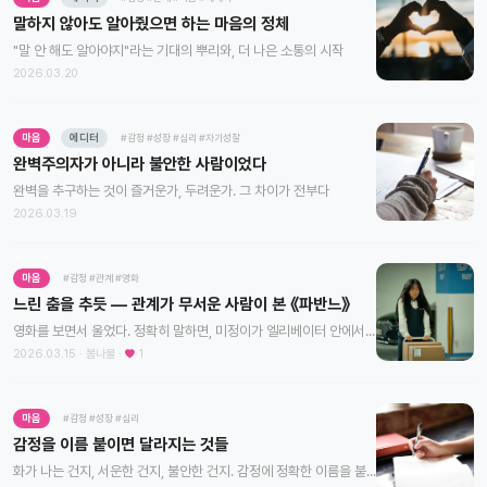
말하지 않아도 알아줬으면 하는 마음의 정체
"말 안 해도 알아야지"라는 기대의 뿌리와, 더 나은 소통의 시작
2026.03.20
마음
에디터
#감정
#성장
#심리
#자기성찰
완벽주의자가 아니라 불안한 사람이었다
완벽을 추구하는 것이 즐거운가, 두려운가. 그 차이가 전부다
2026.03.19
마음
#감정
#관계
#영화
느린 춤을 추듯 — 관계가 무서운 사람이 본 《파반느》
영화를 보면서 울었다. 정확히 말하면, 미정이가 엘리베이터 안에서 혼자 서 있는 장면에서. 아무 대사도 없었다. 그냥 서 있었다. 눈을 내리깔고, 누군가 타기 전에 문이 닫히길
2026.03.15 · 봄나물 ·
1
마음
#감정
#성장
#심리
감정을 이름 붙이면 달라지는 것들
화가 나는 건지, 서운한 건지, 불안한 건지. 감정에 정확한 이름을 붙이는 순간, 우리 안에서 무언가 바뀌기 시작합니다.