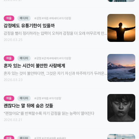
마음
에디터
#감정
#마음
#에세이
#자기성찰
감정에도 유통기한이 있을까
감정을 빨리 정리하라는 압력이 오히려 감정을 더 오래 머무르게 만든다
2026.03.25
마음
에디터
#감정
#관계
#에세이
#자기성찰
혼자 있는 시간이 불안한 사람에게
혼자 있는 것이 불안하다면, 그것은 자기 자신과 마주하기가 두려운 것일 수 있다
2026.03.23
마음
에디터
#감정
#마음
#자기성찰
괜찮다는 말 뒤에 숨은 것들
"괜찮아요"를 반복할수록 자기 감정을 읽는 능력이 떨어진다
2026.03.21
마음
에디터
#감정
#관계
#마음
#에세이