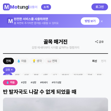
Mo
tung
i
로그인
모퉁이
소개
완전한 서비스를 사용하려면
×
방법 보기
홈 화면에 추가하면 앱처럼 사용할 수 있어요
골목 매거진
공유
감정 에세이부터 시야를 넓혀주는 칼럼까지
전체
💧 마음
💡 생각
📖 연재
최신
인기
감정 ✕
감정
성장
심리
경제
산업
사고
에세이
자기성찰
관계
직장
마음
역사
경영
영화
💧 마음
#감정
#성장
#에세이
#자기성찰
반 발자국도 나갈 수 없게 되었을 때