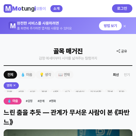
Mo
tung
i
로그인
모퉁이
소개
완전한 서비스를 사용하려면
×
방법 보기
홈 화면에 추가하면 앱처럼 사용할 수 있어요
골목 매거진
공유
감정 에세이부터 시야를 넓혀주는 칼럼까지
전체
💧 마음
💡 생각
📖 연재
최신
인기
영화 ✕
감정
성장
심리
경제
산업
사고
에세이
자기성찰
관계
직장
마음
역사
경영
영화
💧 마음
#감정
#관계
#영화
느린 춤을 추듯 — 관계가 무서운 사람이 본 《파반
느》